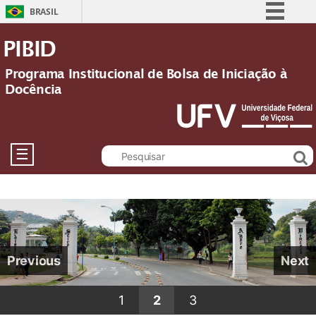
BRASIL
Simplifique!
PIBID
Comunica BR
Programa Institucional de Bolsa de Iniciação à
Participe
Docência
Acesso à informação
Legislação
Canais
☰
Previous
Next
1
2
3