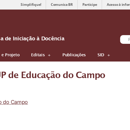
Simplifique!
Comunica BR
Participe
Acesso à info
sa de Iniciação à Docência
 e Projeto
Editais
Publicações
SID
SUP de Educação do Campo
ão do Campo