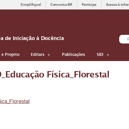
Simplifique!
Comunica BR
Participe
Acesso à info
sa de Iniciação à Docência
 e Projeto
Editais
Publicações
SID
D_Educação Física_Florestal
ica_Florestal