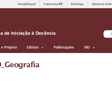
Simplifique!
Comunica BR
Participe
Acesso à info
sa de Iniciação à Docência
 e Projeto
Editais
Publicações
SID
D_Geografia