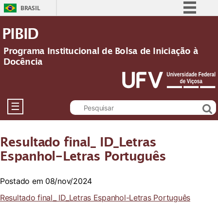
BRASIL
Simplifique!
PIBID
Comunica BR
Programa Institucional de Bolsa de Iniciação à
Participe
Docência
Acesso à informação
Legislação
Canais
☰
Resultado final_ ID_Letras
Espanhol-Letras Português
Postado em 08/nov/2024
Resultado final_ ID_Letras Espanhol-Letras Português