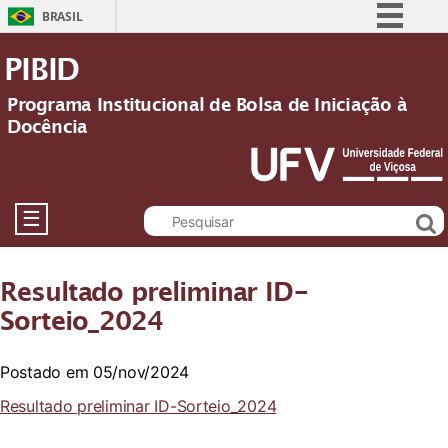
BRASIL
Simplifique!
PIBID
Comunica BR
Programa Institucional de Bolsa de Iniciação à
Participe
Docência
Acesso à informação
Legislação
Canais
☰
Resultado preliminar ID-
Sorteio_2024
Postado em 05/nov/2024
Resultado preliminar ID-Sorteio_2024