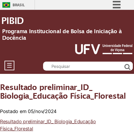
BRASIL
Simplifique!
PIBID
Comunica BR
Programa Institucional de Bolsa de Iniciação à
Participe
Docência
Acesso à informação
Legislação
Canais
☰
Resultado preliminar_ID_
Biologia_Educação Física_Florestal
Postado em 05/nov/2024
Resultado preliminar_ID_ Biologia_Educação
Física_Florestal